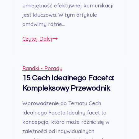
umiejętność efektywnej komunikacji
jest kluczowa. W tym artykule
omówimy różne…
Jak
Czytaj Dalej
zagadać
do
dziewczyny
Randki - Porady
–
15 Cech Idealnego Faceta:
Kompleksowy
Kompleksowy Przewodnik
poradnik
Wprowadzenie do Tematu Cech
Idealnego Faceta Idealny facet to
koncepcja, która może różnić się w
zależności od indywidualnych