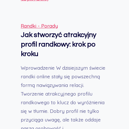
Radzić
Sobie
z
Randki - Porady
Samotnością:
Jak stworzyć atrakcyjny
Kompleksowy
profil randkowy: krok po
Przewodnik
kroku
Wprowadzenie W dzisiejszym świecie
randki online stały się powszechną
formą nawiązywania relacji.
Tworzenie atrakcyjnego profilu
randkowego to klucz do wyróżnienia
się w tłumie. Dobry profil nie tylko
przyciąga uwagę, ale także oddaje
naszą osobowość i…