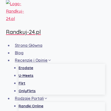
Przejdź
do
treści
Randkuj-24.pl
Strona Główna
Blog
Recenzje i Opinie
Erodate
U-Meets
Flirt
OnlyFlirts
Rodzaje Portali
Randki Online