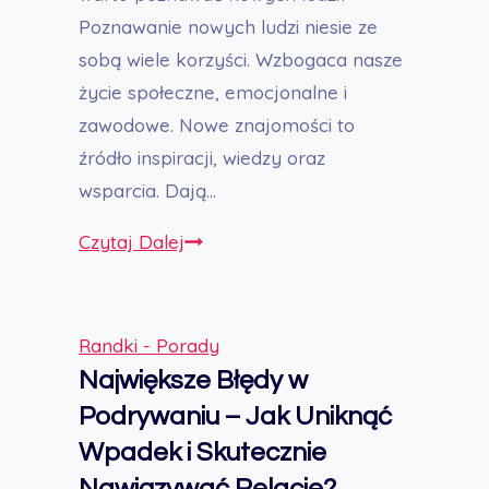
Poznawanie nowych ludzi niesie ze
sobą wiele korzyści. Wzbogaca nasze
życie społeczne, emocjonalne i
zawodowe. Nowe znajomości to
źródło inspiracji, wiedzy oraz
wsparcia. Dają…
Jak
Czytaj Dalej
Poznać
Nowych
Ludzi:
Randki - Porady
Przewodnik
Największe Błędy w
na
Podrywaniu – Jak Uniknąć
Każdym
Wpadek i Skutecznie
Etapie
Nawiązywać Relacje?