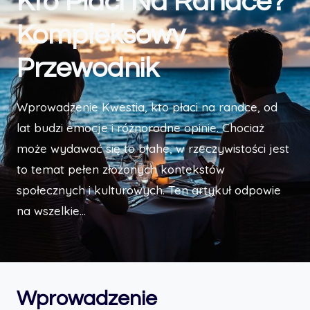
Kto Płaci Na Randce?
Kompleksowy
Przewodnik
Wprowadzenie Kwestia, kto płaci na randce, od
lat budzi emocje i różnorodne opinie. Chociaż
może wydawać się to błahe, w rzeczywistości jest
to temat pełen złożonych kontekstów
społecznych i kulturowych. Ten artykuł odpowie
na wszelkie…
Wprowadzenie