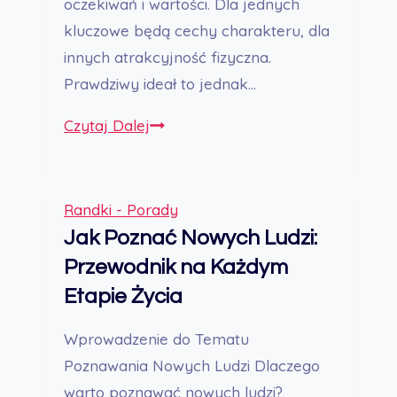
oczekiwań i wartości. Dla jednych
kluczowe będą cechy charakteru, dla
innych atrakcyjność fizyczna.
Prawdziwy ideał to jednak…
15
Czytaj Dalej
Cech
Idealnego
Faceta:
Randki - Porady
Kompleksowy
Jak Poznać Nowych Ludzi:
Przewodnik
Przewodnik na Każdym
Etapie Życia
Wprowadzenie do Tematu
Poznawania Nowych Ludzi Dlaczego
warto poznawać nowych ludzi?