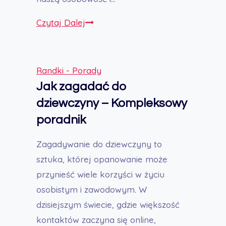
Jak
Czytaj Dalej
stworzyć
atrakcyjny
profil
Randki - Porady
randkowy:
Jak zagadać do
krok
dziewczyny – Kompleksowy
po
poradnik
kroku
Zagadywanie do dziewczyny to
sztuka, której opanowanie może
przynieść wiele korzyści w życiu
osobistym i zawodowym. W
dzisiejszym świecie, gdzie większość
kontaktów zaczyna się online,