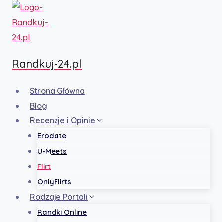
Przejdź
do
treści
Randkuj-24.pl
Strona Główna
Blog
Recenzje i Opinie
Erodate
U-Meets
Flirt
OnlyFlirts
Rodzaje Portali
Randki Online