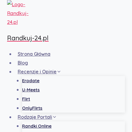
Przejdź
do
treści
Randkuj-24.pl
Strona Główna
Blog
Recenzje i Opinie
Erodate
U-Meets
Flirt
OnlyFlirts
Rodzaje Portali
Randki Online