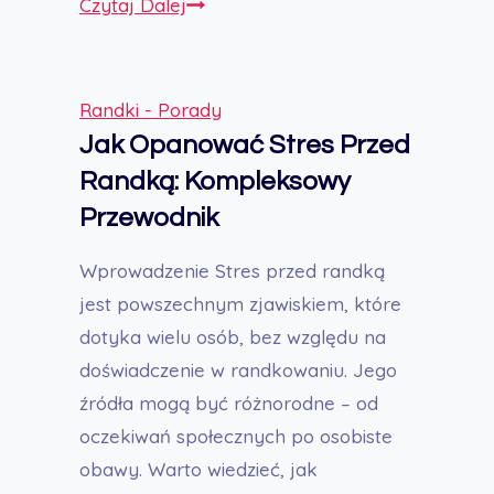
Jak
Czytaj Dalej
Poznać
Nowych
Ludzi:
Randki - Porady
Przewodnik
Jak Opanować Stres Przed
na
Randką: Kompleksowy
Każdym
Przewodnik
Etapie
Życia
Wprowadzenie Stres przed randką
jest powszechnym zjawiskiem, które
dotyka wielu osób, bez względu na
doświadczenie w randkowaniu. Jego
źródła mogą być różnorodne – od
oczekiwań społecznych po osobiste
obawy. Warto wiedzieć, jak