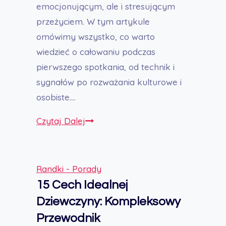
emocjonującym, ale i stresującym
przeżyciem. W tym artykule
omówimy wszystko, co warto
wiedzieć o całowaniu podczas
pierwszego spotkania, od technik i
sygnałów po rozważania kulturowe i
osobiste….
Całowanie
Czytaj Dalej
Się
na
Pierwszej
Randki - Porady
Randce:
15 Cech Idealnej
Kompleksowy
Dziewczyny: Kompleksowy
Przewodnik
Przewodnik