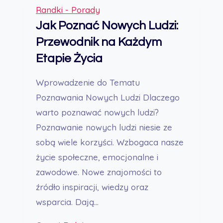
Na
Randki - Porady
Randce:
Jak Poznać Nowych Ludzi:
Kompletny
Przewodnik na Każdym
Przewodnik
Etapie Życia
Do
Interesujących
Wprowadzenie do Tematu
rozmów
Poznawania Nowych Ludzi Dlaczego
warto poznawać nowych ludzi?
Poznawanie nowych ludzi niesie ze
sobą wiele korzyści. Wzbogaca nasze
życie społeczne, emocjonalne i
zawodowe. Nowe znajomości to
źródło inspiracji, wiedzy oraz
wsparcia. Dają…