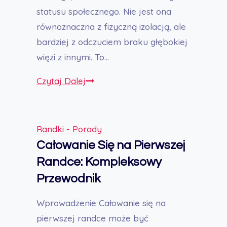
statusu społecznego. Nie jest ona
równoznaczna z fizyczną izolacją, ale
bardziej z odczuciem braku głębokiej
więzi z innymi. To…
Jak
Czytaj Dalej
Radzić
Sobie
z
Randki - Porady
Samotnością:
Całowanie Się na Pierwszej
Kompleksowy
Randce: Kompleksowy
Przewodnik
Przewodnik
Wprowadzenie Całowanie się na
pierwszej randce może być