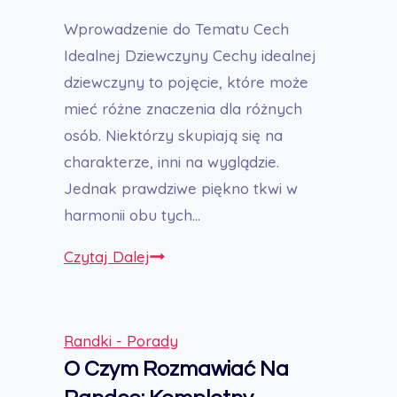
Wprowadzenie do Tematu Cech
Idealnej Dziewczyny Cechy idealnej
dziewczyny to pojęcie, które może
mieć różne znaczenia dla różnych
osób. Niektórzy skupiają się na
charakterze, inni na wyglądzie.
Jednak prawdziwe piękno tkwi w
harmonii obu tych…
15
Czytaj Dalej
Cech
Idealnej
Dziewczyny:
Randki - Porady
Kompleksowy
O Czym Rozmawiać Na
Przewodnik