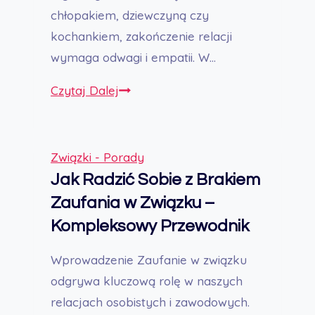
chłopakiem, dziewczyną czy
kochankiem, zakończenie relacji
wymaga odwagi i empatii. W…
Jak
Czytaj Dalej
Zerwać
–
Przewodnik
Związki - Porady
po
Jak Radzić Sobie z Brakiem
Skutecznym
Zaufania w Związku –
i
Kompleksowy Przewodnik
Wrażliwym
Rozwiązaniu
Wprowadzenie Zaufanie w związku
Relacji
odgrywa kluczową rolę w naszych
relacjach osobistych i zawodowych.