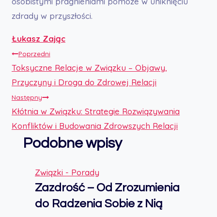
osobistymi pragnieniami pomoże w uniknięciu
zdrady w przyszłości.
Łukasz Zając
Nawigacja
Poprzedni
Toksyczne Relacje w Związku – Objawy,
wpisu
Przyczyny i Droga do Zdrowej Relacji
Następny
Kłótnia w Związku: Strategie Rozwiązywania
Konfliktów i Budowania Zdrowszych Relacji
Podobne wpisy
Związki - Porady
Zazdrość – Od Zrozumienia
do Radzenia Sobie z Nią