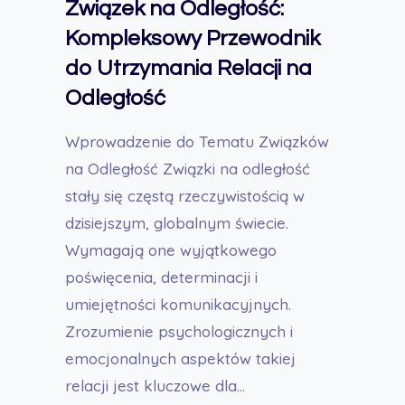
–
Związek na Odległość:
Objawy,
Kompleksowy Przewodnik
Przyczyny
do Utrzymania Relacji na
i
Odległość
Droga
do
Wprowadzenie do Tematu Związków
Zdrowej
na Odległość Związki na odległość
Relacji
stały się częstą rzeczywistością w
dzisiejszym, globalnym świecie.
Wymagają one wyjątkowego
poświęcenia, determinacji i
umiejętności komunikacyjnych.
Zrozumienie psychologicznych i
emocjonalnych aspektów takiej
relacji jest kluczowe dla…