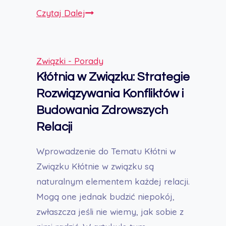
Związek
Czytaj Dalej
na
Odległość:
Kompleksowy
Związki - Porady
Przewodnik
Kłótnia w Związku: Strategie
do
Rozwiązywania Konfliktów i
Utrzymania
Budowania Zdrowszych
Relacji
Relacji
na
Odległość
Wprowadzenie do Tematu Kłótni w
Związku Kłótnie w związku są
naturalnym elementem każdej relacji.
Mogą one jednak budzić niepokój,
zwłaszcza jeśli nie wiemy, jak sobie z