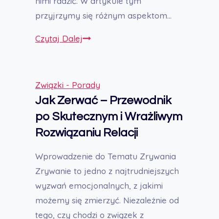
nimi radzić. W artykule tym
przyjrzymy się różnym aspektom…
Kłótnia
Czytaj Dalej
w
Związku:
Strategie
Związki - Porady
Rozwiązywania
Jak Zerwać – Przewodnik
Konfliktów
po Skutecznym i Wrażliwym
i
Rozwiązaniu Relacji
Budowania
Zdrowszych
Wprowadzenie do Tematu Zrywania
Relacji
Zrywanie to jedno z najtrudniejszych
wyzwań emocjonalnych, z jakimi
możemy się zmierzyć. Niezależnie od
tego, czy chodzi o związek z