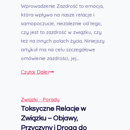
Wprowadzenie Zazdrość to emocja,
która wpływa na nasze relacje i
samopoczucie, niezależnie od tego,
czy jest to zazdrość w związku, czy
też na innych polach życia. Niniejszy
artykuł ma na celu szczegółowe
omówienie zazdrości, jej…
Zazdrość
Czytaj Dalej
–
Od
Zrozumienia
Związki - Porady
do
Toksyczne Relacje w
Radzenia
Związku – Objawy,
Sobie
Przyczyny i Droga do